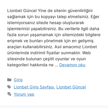
Lionbet Güncel Yine de sitenin güvenilirliğini
sağlamak için bu kopyayı talep etmelisiniz. Eğer
istemiyorsanız sitede hesap oluşturarak
işlemlerinizi yapabilirsiniz. Bu verilerle ilgili daha
fazla sorun yaşamamak için sitemizdeki bilgilere
erişmek ve bunları yönetmek için en gelişmiş
araçları kullanabilirsiniz. Asıl amacımız Lionbet
ürünlerinde indirimli fiyatlar sunmaktır. Web
sitesinde bulunan çeşitli oyunlar ve oyun
kategorileri hakkında ne …
Devamını oku
Kategoriler
Giriş
Etiketler
Lionbet Giriş Sayfası
,
Lionbet Güncel
Yorum yap