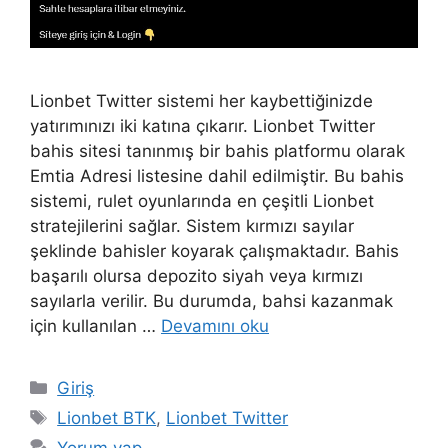
Lionbet Twitter sistemi her kaybettiğinizde
yatırımınızı iki katına çıkarır. Lionbet Twitter
bahis sitesi tanınmış bir bahis platformu olarak
Emtia Adresi listesine dahil edilmiştir. Bu bahis
sistemi, rulet oyunlarında en çeşitli Lionbet
stratejilerini sağlar. Sistem kırmızı sayılar
şeklinde bahisler koyarak çalışmaktadır. Bahis
başarılı olursa depozito siyah veya kırmızı
sayılarla verilir. Bu durumda, bahsi kazanmak
için kullanılan …
Devamını oku
Kategoriler
Giriş
Etiketler
Lionbet BTK
,
Lionbet Twitter