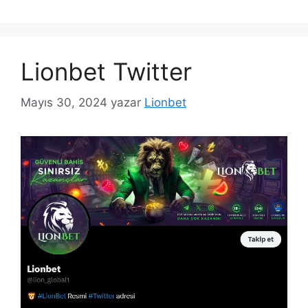
Lionbet Twitter
Mayıs 30, 2024
yazar
Lionbet