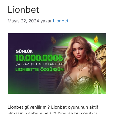
Lionbet
Mayıs 22, 2024
yazar
Lionbet
Lionbet güvenilir mi? Lionbet oyununun aktif
olmasının sebebi nedir? Yine de bu sorulara