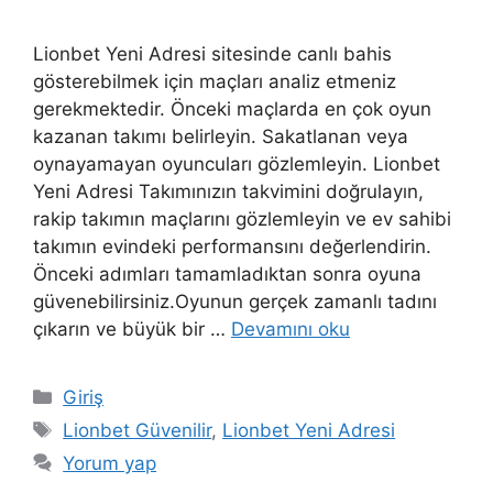
Lionbet Yeni Adresi sitesinde canlı bahis
gösterebilmek için maçları analiz etmeniz
gerekmektedir. Önceki maçlarda en çok oyun
kazanan takımı belirleyin. Sakatlanan veya
oynayamayan oyuncuları gözlemleyin. Lionbet
Yeni Adresi Takımınızın takvimini doğrulayın,
rakip takımın maçlarını gözlemleyin ve ev sahibi
takımın evindeki performansını değerlendirin.
Önceki adımları tamamladıktan sonra oyuna
güvenebilirsiniz.Oyunun gerçek zamanlı tadını
çıkarın ve büyük bir …
Devamını oku
Kategoriler
Giriş
Etiketler
Lionbet Güvenilir
,
Lionbet Yeni Adresi
Yorum yap