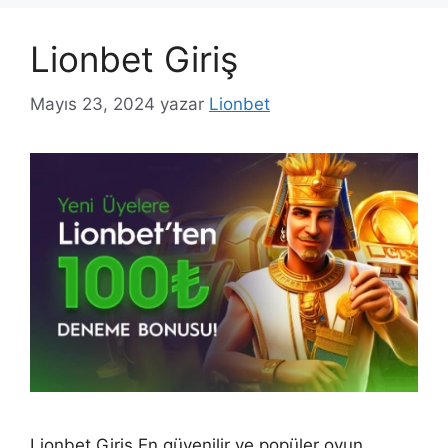
Lionbet Giriş
Mayıs 23, 2024
yazar
Lionbet
Lionbet Giriş En güvenilir ve popüler oyun