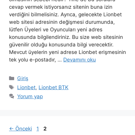
cevap vermek istiyorsanız sitenin buna izin
verdiğini bilmelisiniz. Ayrıca, gelecekte Lionbet
web sitesi adresinin değişmesi durumunda,
lütfen Üyeleri ve Oyuncuları yeni adres
konusunda bilgilendiriniz. Bu size web sitesinin
güvenilir olduğu konusunda bilgi verecektir.
Mevcut üyelerin yeni adrese Lionbet erişmesinin
tek yolu e-postadır, …
Devamını oku
Kategoriler
Giriş
Etiketler
Lionbet
,
Lionbet BTK
Yorum yap
Sayfa
Sayfa
←
Önceki
1
2