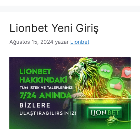
Lionbet Yeni Giriş
Ağustos 15, 2024
yazar
Lionbet