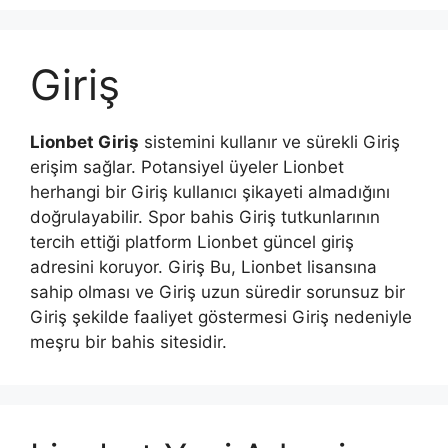
Giriş
Lionbet Giriş
sistemini kullanır ve sürekli Giriş
erişim sağlar. Potansiyel üyeler Lionbet
herhangi bir Giriş kullanıcı şikayeti almadığını
doğrulayabilir. Spor bahis Giriş tutkunlarının
tercih ettiği platform Lionbet güncel giriş
adresini koruyor. Giriş Bu, Lionbet lisansına
sahip olması ve Giriş uzun süredir sorunsuz bir
Giriş şekilde faaliyet göstermesi Giriş nedeniyle
meşru bir bahis sitesidir.