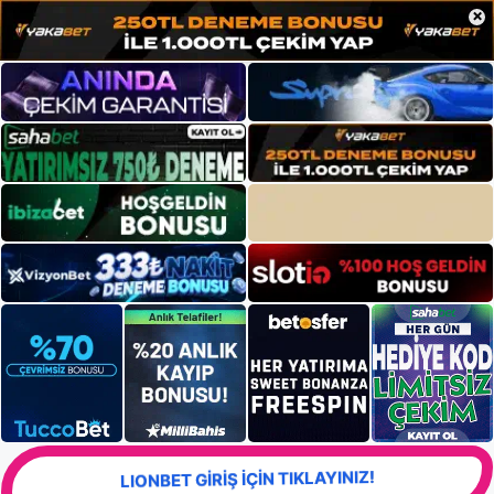
×
LIONBET GİRİŞ İÇİN TIKLAYINIZ!