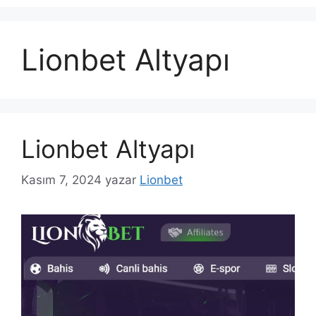
Lionbet Altyapı
Lionbet Altyapı
Kasım 7, 2024
yazar
Lionbet