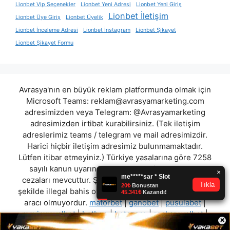
Lionbet Vip Seçenekler
Lionbet Yeni Adresi
Lionbet Yeni Giriş
Lionbet İletişim
Lionbet Üye Giriş
Lionbet Üyelik
Lionbet İnceleme Adresi
Lionbet İnstagram
Lionbet Şikayet
Lionbet Şikayet Formu
Avrasya'nın en büyük reklam platformunda olmak için
Microsoft Teams:
reklam@avrasyamarketing.com
adresimizden veya Telegram: @Avrasyamarketing
adresimizden irtibat kurabilirsiniz. (Tek iletişim
adreslerimiz teams / telegram ve mail adresimizdir.
Harici hiçbir iletişim adresimiz bulunmamaktadır.
Lütfen itibar etmeyiniz.) Türkiye yasalarına göre 7258
sayılı kanun uyarınca yasa dışı bahis oynamanın
cezaları mevcuttur. Şu an bulunduğunuz site hiç bir
şekilde illegal bahis oyunları oynatmıyor ve oynamaya
aracı olmuyordur.
matorbet
|
ganobet
|
pusulabet
|
maximroyalbet
|
betboo
|
betszero
|
rocksroyalbet
|
×
matchbahis