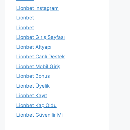
Lionbet İnstagram
Lionbet
Lionbet
Lionbet Giriş Sayfası
Lionbet Altyapı
Lionbet Canlı Destek
Lionbet Mobil Giriş
Lionbet Bonus
Lionbet Üyelik
Lionbet Kayıt
Lionbet Kaç Oldu
Lionbet Güvenilir Mi