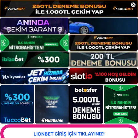
×
LIONBET GİRİŞ İÇİN TIKLAYINIZ!