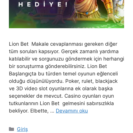
Lion Bet Makale cevaplanması gereken diğer
tüm soruları kapsıyor. Gerçek zamanlı yardıma
katılabilir ve sorgunuzu göndermek için herhangi
bir soruşturma gönderebilirsiniz. Lion Bet
Başlangıçta bu türden temel oyunun eğlenceli
olduğu düşünülüyordu. Poker, rulet, blackjack
ve 3D video slot oyunlarına ek olarak başka
seçenekler de mevcut. Casino oyunları oyun
tutkunlarının Lion Bet gelmesini sabırsızlıkla
bekliyor. Elbette, …
Devamını oku
Kategoriler
Giriş