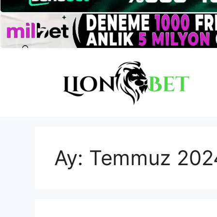
İçeriğe
atla
Ay:
Temmuz 202