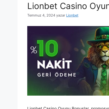
Lionbet Casino Oyu
Temmuz 4, 2024
yazar
Lionbet
Lionbet Casino Oyunu Bonuslar, promosyonla