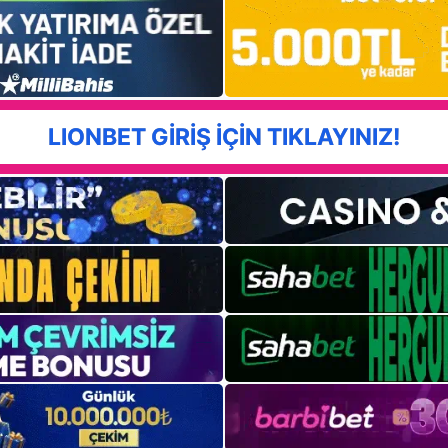
LIONBET GİRİŞ İÇİN TIKLAYINIZ!