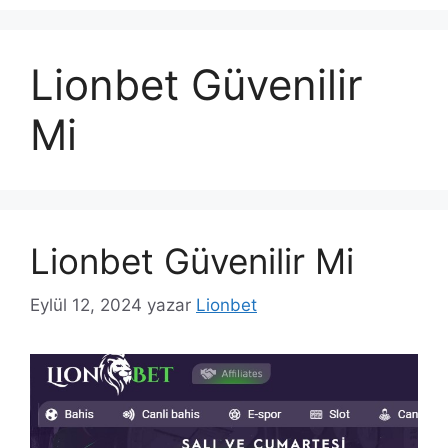
Lionbet Güvenilir
Mi
Lionbet Güvenilir Mi
Eylül 12, 2024
yazar
Lionbet