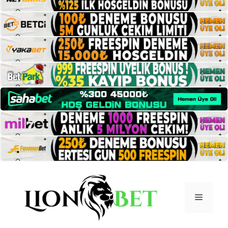
İçeriğe
atla
Menü