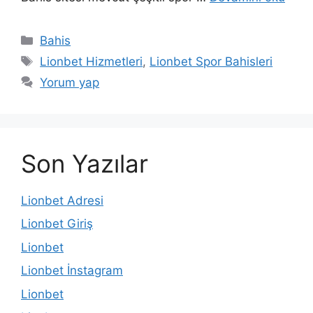
Kategoriler
Bahis
Etiketler
Lionbet Hizmetleri
,
Lionbet Spor Bahisleri
Yorum yap
Son Yazılar
Lionbet Adresi
Lionbet Giriş
Lionbet
Lionbet İnstagram
Lionbet