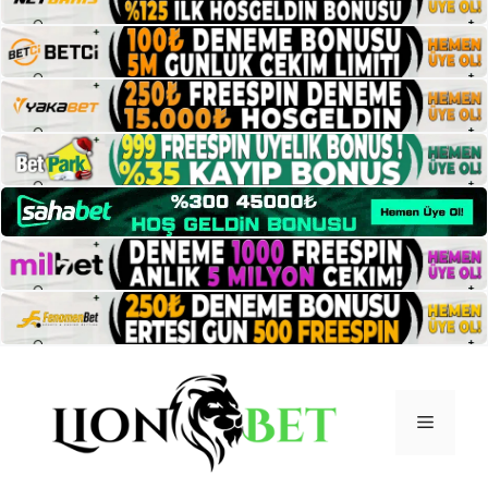
İçeriğe
atla
Menü