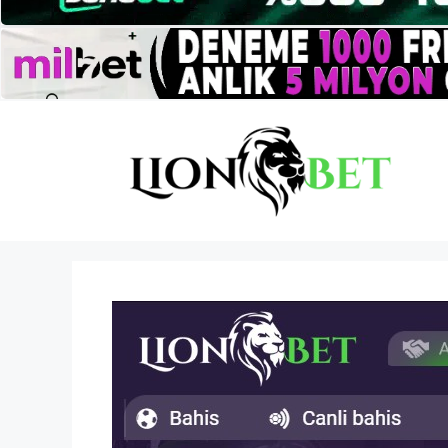
İçeriğe
atla