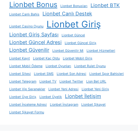
Lionbet Bonus
Lionbet BTK
Lionbet Bonusları
Lionbet Canlı Destek
Lionbet Canlı Bahis
Lionbet Giriş
Lionbet Casino Oyunu
Lionbet Giriş Sayfası
Lionbet Güncel
Lionbet Güncel Adresi
Lionbet Güncel Giriş
Lionbet Güvenilir
Lionbet Güvenilir Mi
Lionbet Hizmetleri
Lionbet Kayıt
Lionbet Kaç Oldu
Lionbet Mobil Giriş
Lionbet Mobil Ödeme
Lionbet Oyunları
Lionbet Rulet Oyunu
Lionbet Sitesi
Lionbet SMS
Lionbet Son Adresi
Lionbet Spor Bahisleri
Lionbet Telegram
Lionbet TV
Lionbet Twitter
Lion Bet URL
Lionbet Vip Seçenekler
Lionbet Yeni Adresi
Lionbet Yeni Giriş
Lionbet İletişim
Lionbet Üye Giriş
Lionbet Üyelik
Lionbet İnceleme Adresi
Lionbet İnstagram
Lionbet Şikayet
Lionbet Şikayet Formu