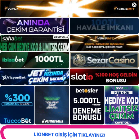
×
LIONBET GİRİŞ İÇİN TIKLAYINIZ!