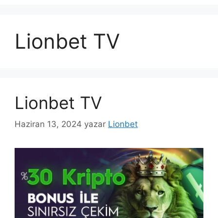
Lionbet TV
Lionbet TV
Haziran 13, 2024
yazar
Lionbet