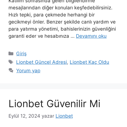
Katılım sonrasında gelen bilgilendirme
mesajlarından diğer konuları keşfedebilirsiniz.
Hızlı tepki, para çekmede herhangi bir
gecikmeyi önler. Benzer şekilde canlı yardım ve
para yatırma yönetimi, bahislerinizin güvenliğini
garanti eder ve hesabınıza …
Devamını oku
Kategoriler
Giriş
Etiketler
Lionbet Güncel Adresi
,
Lionbet Kaç Oldu
Yorum yap
Lionbet Güvenilir Mi
Eylül 12, 2024
yazar
Lionbet