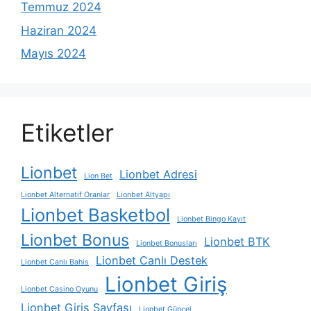
Temmuz 2024
Haziran 2024
Mayıs 2024
Etiketler
Lionbet
Lionbet Adresi
Lion Bet
Lionbet Alternatif Oranlar
Lionbet Altyapı
Lionbet Basketbol
Lionbet Bingo Kayıt
Lionbet Bonus
Lionbet BTK
Lionbet Bonusları
Lionbet Canlı Destek
Lionbet Canlı Bahis
Lionbet Giriş
Lionbet Casino Oyunu
Lionbet Giriş Sayfası
Lionbet Güncel