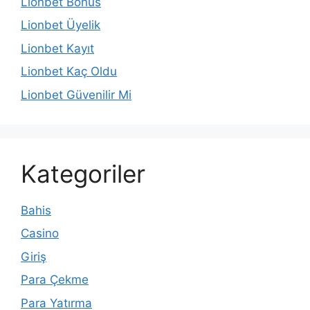
Lionbet Bonus
Lionbet Üyelik
Lionbet Kayıt
Lionbet Kaç Oldu
Lionbet Güvenilir Mi
Kategoriler
Bahis
Casino
Giriş
Para Çekme
Para Yatırma