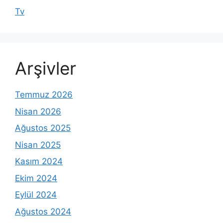
Tv
Arşivler
Temmuz 2026
Nisan 2026
Ağustos 2025
Nisan 2025
Kasım 2024
Ekim 2024
Eylül 2024
Ağustos 2024