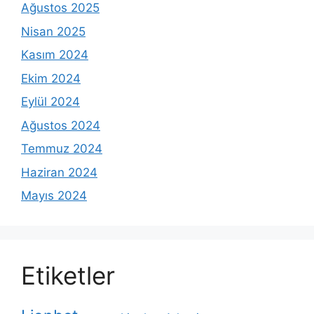
Ağustos 2025
Nisan 2025
Kasım 2024
Ekim 2024
Eylül 2024
Ağustos 2024
Temmuz 2024
Haziran 2024
Mayıs 2024
Etiketler