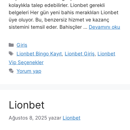
kolaylıkla talep edebilirler. Lionbet gerekli
belgeleri Her gün yeni bahis meraklıları Lionbet
üye oluyor. Bu, benzersiz hizmet ve kazanç
sistemini temsil eder. Bahisçiler …
Devamını oku
Kategoriler
Giriş
Etiketler
Lionbet Bingo Kayıt
,
Lionbet Giriş
,
Lionbet
Vip Seçenekler
Yorum yap
Lionbet
Ağustos 8, 2025
yazar
Lionbet