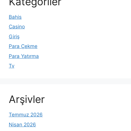
Kategoriler
Bahis
Casino
Giriş
Para Çekme
Para Yatırma
Tv
Arşivler
Temmuz 2026
Nisan 2026