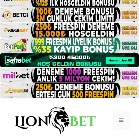
İçeriğe
atla
Menü