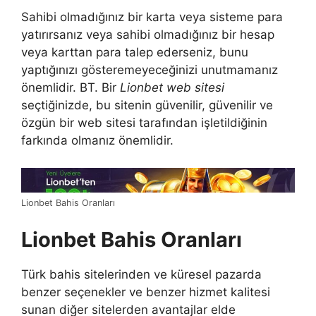
Sahibi olmadığınız bir karta veya sisteme para
yatırırsanız veya sahibi olmadığınız bir hesap
veya karttan para talep ederseniz, bunu
yaptığınızı gösteremeyeceğinizi unutmamanız
önemlidir. BT. Bir
Lionbet web sitesi
seçtiğinizde, bu sitenin güvenilir, güvenilir ve
özgün bir web sitesi tarafından işletildiğinin
farkında olmanız önemlidir.
Lionbet Bahis Oranları
Lionbet Bahis Oranları
Türk bahis sitelerinden ve küresel pazarda
benzer seçenekler ve benzer hizmet kalitesi
sunan diğer sitelerden avantajlar elde