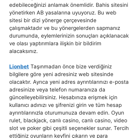
edebileceğinizi anlamak önemlidir. Bahis sitesini
yönetirken AB yasalarına uyuyoruz. Bu web
sitesi bir dizi yönerge çerçevesinde
çalışmaktadır ve bu yönergelerden sapmanız
durumunda, eylemlerinizin sonuçları açıklanacak
ve olası yaptırımlara ilişkin bir bildirim
alacaksınız.
Lionbet
Taşınmadan önce bize verdiğiniz
bilgilere göre yeni adresiniz web sitesinde
olacaktır. Ayrıca yeni adres ayrıntılarınızı e-posta
adresinize veya telefon numaranıza da
güncelleyebilirsiniz. Hesabınıza erişmek için
kullanıcı adınızı ve şifrenizi girin ve tüm hesap
ayrıntılarınızla oturumunuza devam edin. Oyun
rulet, blackjack, canlı casino, canlı casino, video
slot ve poker gibi çeşitli seçenekler sunar. Tercih
ettiğiniz oyunların keyfini çıkarın ve para