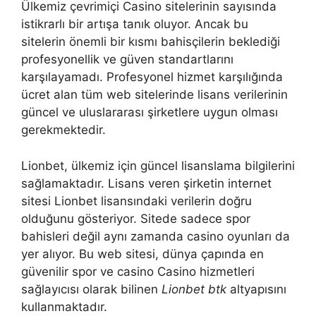
Ülkemiz çevrimiçi Casino sitelerinin sayısında
istikrarlı bir artışa tanık oluyor. Ancak bu
sitelerin önemli bir kısmı bahisçilerin beklediği
profesyonellik ve güven standartlarını
karşılayamadı. Profesyonel hizmet karşılığında
ücret alan tüm web sitelerinde lisans verilerinin
güncel ve uluslararası şirketlere uygun olması
gerekmektedir.
Lionbet, ülkemiz için güncel lisanslama bilgilerini
sağlamaktadır. Lisans veren şirketin internet
sitesi Lionbet lisansındaki verilerin doğru
olduğunu gösteriyor. Sitede sadece spor
bahisleri değil aynı zamanda casino oyunları da
yer alıyor. Bu web sitesi, dünya çapında en
güvenilir spor ve casino Casino hizmetleri
sağlayıcısı olarak bilinen
Lionbet btk
altyapısını
kullanmaktadır.