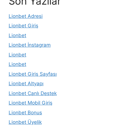
Son Yazılar
Lionbet Adresi
Lionbet Giriş
Lionbet
Lionbet İnstagram
Lionbet
Lionbet
Lionbet Giriş Sayfası
Lionbet Altyapı
Lionbet Canlı Destek
Lionbet Mobil Giriş
Lionbet Bonus
Lionbet Üyelik