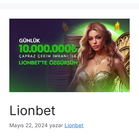
Lionbet
Mayıs 22, 2024
yazar
Lionbet