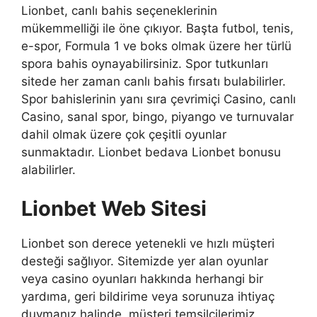
Lionbet, canlı bahis seçeneklerinin
mükemmelliği ile öne çıkıyor. Başta futbol, tenis,
e-spor, Formula 1 ve boks olmak üzere her türlü
spora bahis oynayabilirsiniz. Spor tutkunları
sitede her zaman canlı bahis fırsatı bulabilirler.
Spor bahislerinin yanı sıra çevrimiçi Casino, canlı
Casino, sanal spor, bingo, piyango ve turnuvalar
dahil olmak üzere çok çeşitli oyunlar
sunmaktadır. Lionbet bedava Lionbet bonusu
alabilirler.
Lionbet Web Sitesi
Lionbet son derece yetenekli ve hızlı müşteri
desteği sağlıyor. Sitemizde yer alan oyunlar
veya casino oyunları hakkında herhangi bir
yardıma, geri bildirime veya sorunuza ihtiyaç
duymanız halinde, müşteri temsilcilerimiz