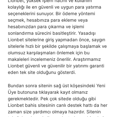
Lionbet, yüksek işlem hacmi ve kullanım
kolaylığı ile en güvenli ve uygun para yatırma
seçeneklerini sunuyor. Bir ödeme yöntemi
seçmek, hesabınıza para ekleme veya
hesabınızdan para çıkarma ve işlemi
sonlandırma sürecini basitleştirir. Yasadışı
Lionbet sitelerine giriş yapmadan önce, saygın
sitelerle hızlı bir şekilde çalışmaya başlamak ve
olumsuz karşılaşmaları önlemek için bu
makaleleri incelemeniz önerilir. Araştırmamız
Lionbet güvenli ve güvenilir bir yatırımı garanti
eden tek site olduğunu gösterdi.
Bundan sonra sitenin sağ üst köşesindeki Yeni
Üye butonuna tıklayarak kayıt olmanız
gerekmektedir. Pek çok sitede olduğu gibi
Lionbet bahis sitesinin canlı destek hattı da her
zaman size yardımcı olmaya hazırdır. Sitenin