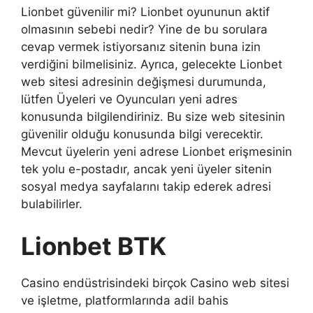
Lionbet güvenilir mi? Lionbet oyununun aktif
olmasının sebebi nedir? Yine de bu sorulara
cevap vermek istiyorsanız sitenin buna izin
verdiğini bilmelisiniz. Ayrıca, gelecekte Lionbet
web sitesi adresinin değişmesi durumunda,
lütfen Üyeleri ve Oyuncuları yeni adres
konusunda bilgilendiriniz. Bu size web sitesinin
güvenilir olduğu konusunda bilgi verecektir.
Mevcut üyelerin yeni adrese Lionbet erişmesinin
tek yolu e-postadır, ancak yeni üyeler sitenin
sosyal medya sayfalarını takip ederek adresi
bulabilirler.
Lionbet BTK
Casino endüstrisindeki birçok Casino web sitesi
ve işletme, platformlarında adil bahis