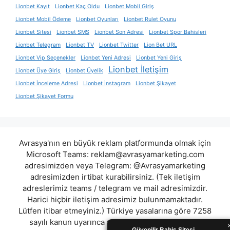
Lionbet Kayıt
Lionbet Kaç Oldu
Lionbet Mobil Giriş
Lionbet Mobil Ödeme
Lionbet Oyunları
Lionbet Rulet Oyunu
Lionbet Sitesi
Lionbet SMS
Lionbet Son Adresi
Lionbet Spor Bahisleri
Lionbet Telegram
Lionbet TV
Lionbet Twitter
Lion Bet URL
Lionbet Vip Seçenekler
Lionbet Yeni Adresi
Lionbet Yeni Giriş
Lionbet İletişim
Lionbet Üye Giriş
Lionbet Üyelik
Lionbet İnceleme Adresi
Lionbet İnstagram
Lionbet Şikayet
Lionbet Şikayet Formu
Avrasya'nın en büyük reklam platformunda olmak için
Microsoft Teams:
reklam@avrasyamarketing.com
adresimizden veya Telegram: @Avrasyamarketing
adresimizden irtibat kurabilirsiniz. (Tek iletişim
adreslerimiz teams / telegram ve mail adresimizdir.
Harici hiçbir iletişim adresimiz bulunmamaktadır.
Lütfen itibar etmeyiniz.) Türkiye yasalarına göre 7258
sayılı kanun uyarınca yasa dışı bahis oynamanın