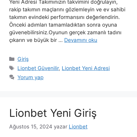
Yeni Adresi Takımınızın takvimini doğrulayın,
rakip takımın maçlarını gözlemleyin ve ev sahibi
takımın evindeki performansını değerlendirin.
Önceki adımları tamamladıktan sonra oyuna
güvenebilirsiniz.Oyunun gerçek zamanlı tadını
çıkarın ve büyük bir …
Devamını oku
Kategoriler
Giriş
Etiketler
Lionbet Güvenilir
,
Lionbet Yeni Adresi
Yorum yap
Lionbet Yeni Giriş
Ağustos 15, 2024
yazar
Lionbet