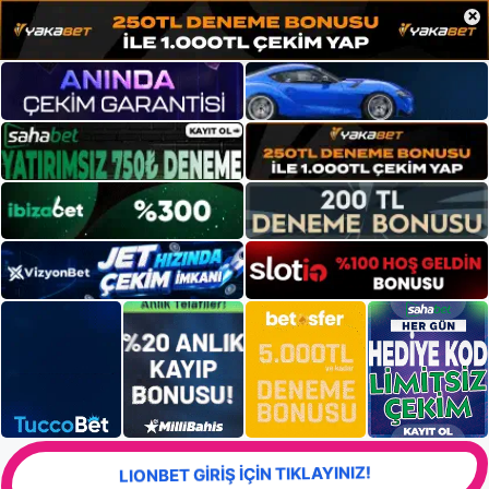
×
LIONBET GİRİŞ İÇİN TIKLAYINIZ!