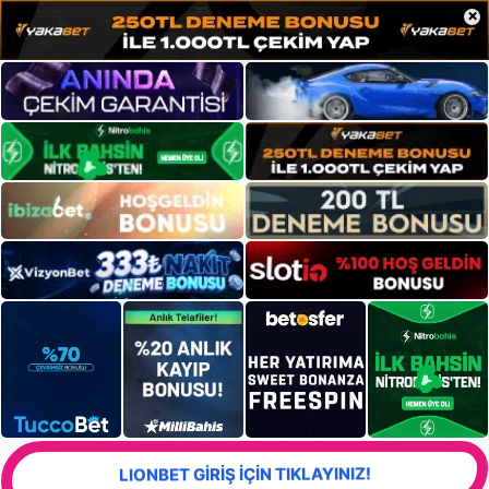
×
LIONBET GİRİŞ İÇİN TIKLAYINIZ!