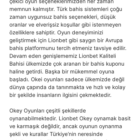
çekici oyun seçeneklerimizden her zaman
memnun kalmıştır. Türk bahis sistemleri çoğu
zaman uygunsuz bahis seçenekleri, düşük
oranlar ve elverişsiz koşullar gibi istenmeyen
özelliklere sahiptir. Oyun deneyiminizi
geliştirmek için Lionbet gibi saygın bir Avrupa
bahis platformunu tercih etmeniz tavsiye edilir.
Devam eden genişlememiz Lionbet Kaliteli
Bahisi ülkemizde çok aranan bir bahis kuponu
haline getirdi. Başka bir mükemmel oyuna
başladı. Okei oyunları sadece ülkemizde değil
dünya çapında da tanınmakta ve hızlı ve kolay
bir şekilde insanların ilgisini çekmektedir.
Okey Oyunları çeşitli şekillerde
oynanabilmektedir. Lionbet Okey oynamak basit
ve karmaşık değildir, ancak oyunun oynanma
şekli ve kurallar Türkiye’nin neresinde