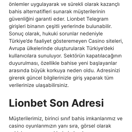
önlemler uygulayarak ve sürekli olarak kazançlı
bahis alternatifleri sunarak müşterilerinin
güvenliğini garanti eder. Lionbet Telegram
girişleri binanın çeşitli yerlerinde bulunabilir.
Sonuç olarak, hukuki sorunlar nedeniyle
Türkiye’de faaliyet gösteremeyen Casino siteleri,
Avrupa ülkelerinde oluşturularak Türkiye’deki
kullanıcılara sunuluyor. Sektörün kapatılacağının
duyurulması, özellikle bahise yeni başlayanlar
arasında büyük korkuya neden oldu. Adresinizi
girerek güncel bilgilerinizle giriş yaparak tüm
verilerinize ulaşabilirsiniz.
Lionbet Son Adresi
Müşterilerimiz, birinci sınıf bahis imkanlarımız ve
casino oyunlarımızın yanı sıra, görsel olarak