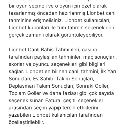
bir oyun seçmeli ve o oyun için özel olarak
tasarlanmış önceden hazırlanmış Lionbet canlı
tahminine erişmelisiniz. Lionbet kullanıcıları,
Lionbet kuponları ile tüm tahmin seçeneklerini
gerçek zamanlı olarak görüntüleyebiliyor.
Lionbet Canlı Bahis Tahminleri, casino
tarafından paylaşılan tahminler, maç sonuçları,
skorlar ve oyuncu seçenekleri gibi bilgileri
sağlar. Lionbet en bilinen canlı tahmini, İlk Yarı
Sonuçları, Ev Sahibi Takım Sonuçları,
Deplasman Takım Sonuçları, Sonraki Goller,
Toplam Goller ve daha fazlası gibi çok sayıda
seçenek sunar. Fatura, çeşitli seçenekler
arasından seçim yapıp tercih ettiklerini
yazabilen Lionbet kullanıcıları tarafından
özelleştirilebilir.