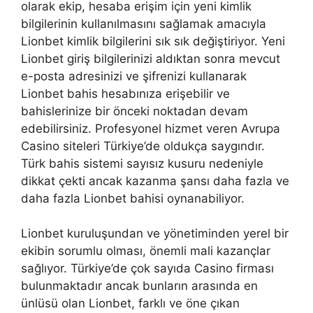
olarak ekip, hesaba erişim için yeni kimlik
bilgilerinin kullanılmasını sağlamak amacıyla
Lionbet kimlik bilgilerini sık sık değiştiriyor. Yeni
Lionbet giriş bilgilerinizi aldıktan sonra mevcut
e-posta adresinizi ve şifrenizi kullanarak
Lionbet bahis hesabınıza erişebilir ve
bahislerinize bir önceki noktadan devam
edebilirsiniz. Profesyonel hizmet veren Avrupa
Casino siteleri Türkiye’de oldukça saygındır.
Türk bahis sistemi sayısız kusuru nedeniyle
dikkat çekti ancak kazanma şansı daha fazla ve
daha fazla Lionbet bahisi oynanabiliyor.
Lionbet kuruluşundan ve yönetiminden yerel bir
ekibin sorumlu olması, önemli mali kazançlar
sağlıyor. Türkiye’de çok sayıda Casino firması
bulunmaktadır ancak bunların arasında en
ünlüsü olan Lionbet, farklı ve öne çıkan