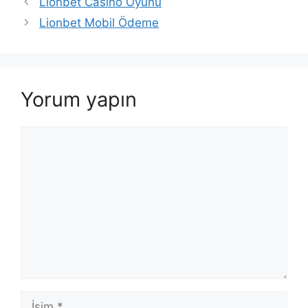
Lionbet Casino Oyunu
Lionbet Mobil Ödeme
Yorum yapın
Yorum
İsim