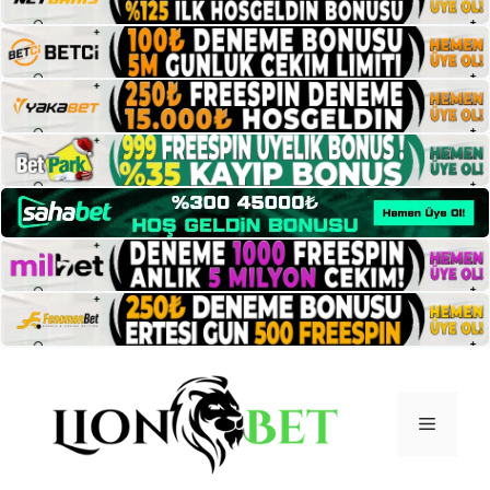
İçeriğe
atla
Menü