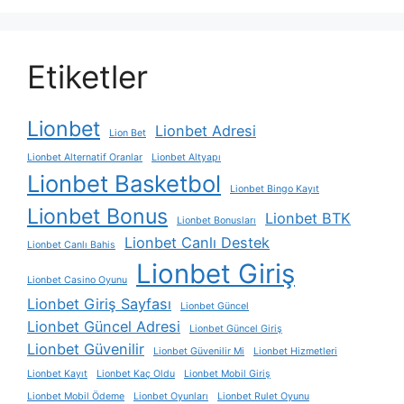
Etiketler
Lionbet
Lionbet Adresi
Lion Bet
Lionbet Alternatif Oranlar
Lionbet Altyapı
Lionbet Basketbol
Lionbet Bingo Kayıt
Lionbet Bonus
Lionbet BTK
Lionbet Bonusları
Lionbet Canlı Destek
Lionbet Canlı Bahis
Lionbet Giriş
Lionbet Casino Oyunu
Lionbet Giriş Sayfası
Lionbet Güncel
Lionbet Güncel Adresi
Lionbet Güncel Giriş
Lionbet Güvenilir
Lionbet Güvenilir Mi
Lionbet Hizmetleri
Lionbet Kayıt
Lionbet Kaç Oldu
Lionbet Mobil Giriş
Lionbet Mobil Ödeme
Lionbet Oyunları
Lionbet Rulet Oyunu