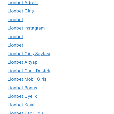
Lionbet Adresi
Lionbet Giriş
Lionbet
Lionbet İnstagram
Lionbet
Lionbet
Lionbet Giriş Sayfası
Lionbet Altyapı
Lionbet Canlı Destek
Lionbet Mobil Giriş
Lionbet Bonus
Lionbet Üyelik
Lionbet Kayıt
Lionbet Kaç Oldu