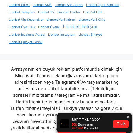
Lionbet Sitesi
Lionbet SMS
Lionbet Son Adresi
Lionbet Spor Bahisleri
Lionbet Telegram
Lionbet TV
Lionbet Twitter
Lion Bet URL
Lionbet Vip Seçenekler
Lionbet Yeni Adresi
Lionbet Yeni Giriş
Lionbet İletişim
Lionbet Üye Giriş
Lionbet Üyelik
Lionbet İnceleme Adresi
Lionbet İnstagram
Lionbet Şikayet
Lionbet Şikayet Formu
Avrasya'nın en büyük reklam platformunda olmak için
Microsoft Teams:
reklam@avrasyamarketing.com
adresimizden veya Telegram: @Avrasyamarketing
adresimizden irtibat kurabilirsiniz. (Tek iletişim
adreslerimiz teams / telegram ve mail adresimizdir.
Harici hiçbir iletişim adresimiz bulunmamaktadır.
Lütfen itibar etmeyiniz.) Türkiye yasalarına göre 7258
sayılı kanun uyarınca yasa dışı bahis oynamanın
cezaları mevcuttur. Şu an bulunduğunuz site hiç bir
şekilde illegal bahis oyunları oynatmıyor ve oynamaya