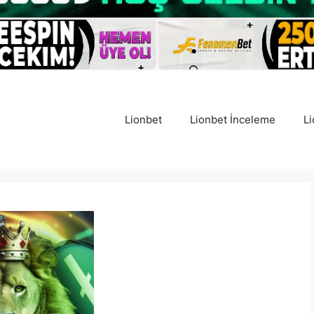
Lionbet
Lionbet İnceleme
Li