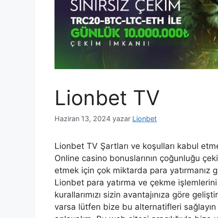
Lionbet TV
Haziran 13, 2024
yazar
Lionbet
Lionbet TV Şartları ve koşulları kabul et
Online casino bonuslarının çoğunluğu çeki
etmek için çok miktarda para yatırmanız ge
Lionbet para yatırma ve çekme işlemlerini
kurallarımızı sizin avantajınıza göre gelişti
varsa lütfen bize bu alternatifleri sağlayın