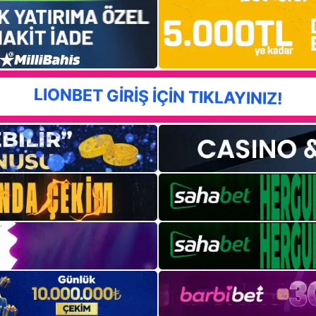
LIONBET GİRİŞ İÇİN TIKLAYINIZ!