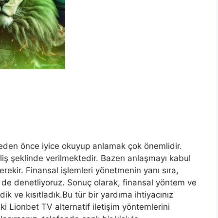
meden önce iyice okuyup anlamak çok önemlidir.
liş şeklinde verilmektedir. Bazen anlaşmayı kabul
rekir. Finansal işlemleri yönetmenin yanı sıra,
 de denetliyoruz. Sonuç olarak, finansal yöntem ve
rdik ve kısıtladık.Bu tür bir yardıma ihtiyacınız
 ki Lionbet TV alternatif iletişim yöntemlerini