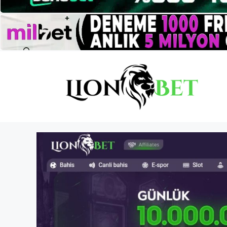
İçeriğe
atla