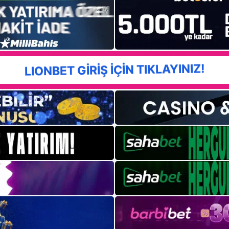
LIONBET GİRİŞ İÇİN TIKLAYINIZ!